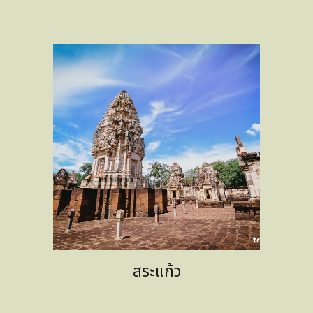
สระแก้ว